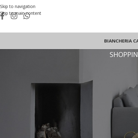
Skip to navigation
Skip to main content
BIANCHERIA C
SHOPPIN
Il tuo carrello è vuoto.
Before proceed to checkout you must add some products to your sh