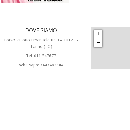
DOVE SIAMO
+
Corso Vittorio Emanuele II 90 – 10121 –
−
Torino (TO)
Tel: 011 547677
Whatsapp: 3443482344
E-mail:
info@lydaturck.it
Leaflet
|