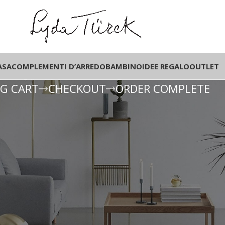
ASA
COMPLEMENTI D’ARREDO
BAMBINO
IDEE REGALO
OUTLET
G CART
CHECKOUT
ORDER COMPLETE
opping cart.