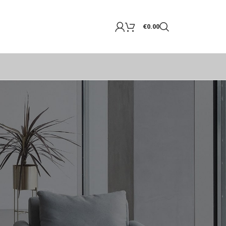
€
0.00