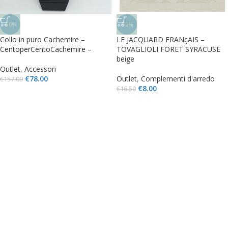
-50%
-52%
Collo in puro Cachemire –
LE JACQUARD FRANçAIS –
CentoperCentoCachemire –
TOVAGLIOLI FORET SYRACUSE
beige
Outlet
,
Accessori
€
78.00
Outlet
,
Complementi d'arredo
€
157.00
€
8.00
€
16.50