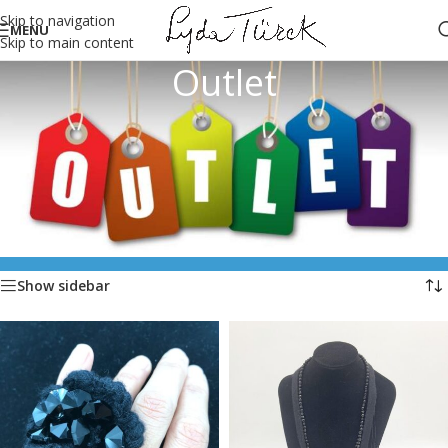
Skip to navigation
MENU
Skip to main content
Outlet
Home
/
Outlet
Visualizzazione di 4 risultati
Il Negozio on-line sarà chiuso dal 01.8.26
al 24.8.26 compresi.
Show sidebar