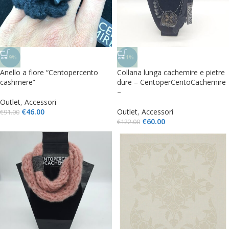
-49%
-51%
Anello a fiore “Centopercento
Collana lunga cachemire e pietre
cashmere”
dure – CentoperCentoCachemire
–
Outlet
,
Accessori
€
46.00
Outlet
,
Accessori
€
91.00
€
60.00
€
122.00