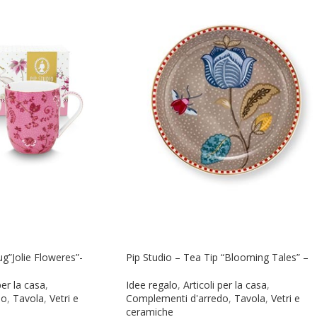
ug”Jolie Floweres”-
Pip Studio – Tea Tip “Blooming Tales” –
per la casa
,
Idee regalo
,
Articoli per la casa
,
do
,
Tavola
,
Vetri e
Complementi d'arredo
,
Tavola
,
Vetri e
ceramiche