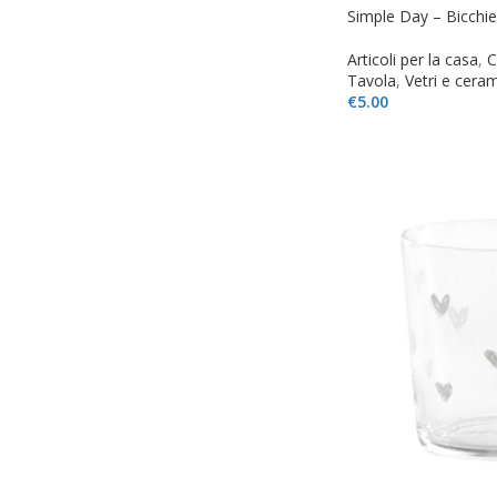
Simple Day – Bicchi
Articoli per la casa
,
C
Tavola
,
Vetri e cera
€
5.00