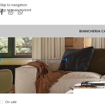
Skip to navigation
Skip to main content
BIANCHERIA C
FILTRA PER PREZZO
Home
/
Complementi 
Prezzo:
€0
—
€60
FILTRA
Show
9
12
18
SCEGLI PER
On sale