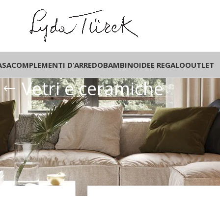
ASA
COMPLEMENTI D’ARREDO
BAMBINO
IDEE REGALO
OUTLET
Vetri e ceramiche
d'arredo
/
Vetri e ceramiche
/
Pagina 2
Il Negozio on-line sarà chiuso dal 01.8.26 a
24