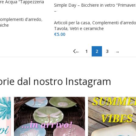
ere Acqua “Tappezzeria
Simple Day – Bicchiere in vetro “Primaver
–
omplementi d'arredo
,
Articoli per la casa
,
Complementi d'arred
miche
Tavola
,
Vetri e ceramiche
€
5.00
←
1
2
3
→
orie dal nostro Instagram