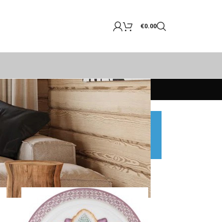
€
0.00
l 24.8.26 compresi.