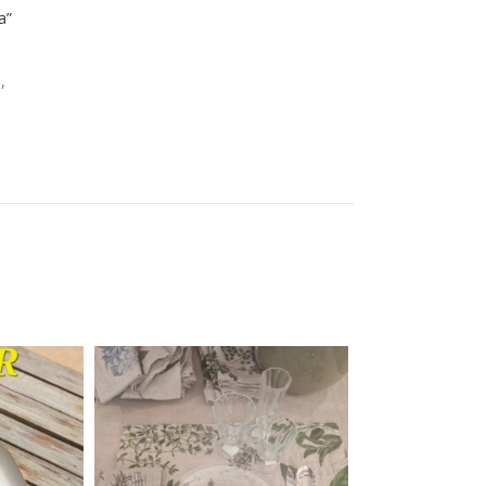
a”
o
,