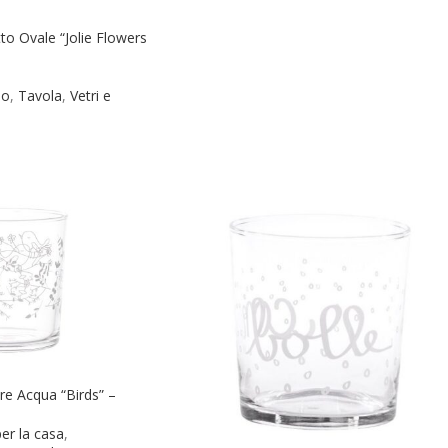
to Ovale “Jolie Flowers
do
,
Tavola
,
Vetri e
re Acqua “Birds” –
per la casa
,