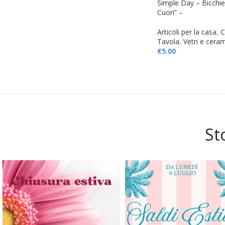
Simple Day – Bicchi
Cuori” –
Articoli per la casa
,
C
Tavola
,
Vetri e cera
€
5.00
St